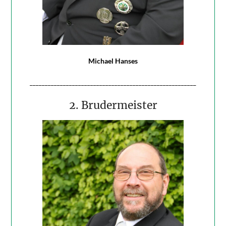
Michael Hanses
_______________________________________________________
2. Brudermeister