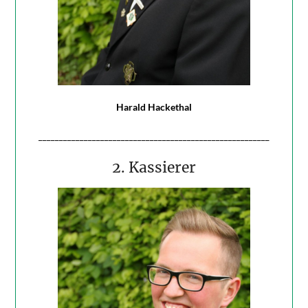
Harald Hackethal
________________________________________________________
2. Kassierer