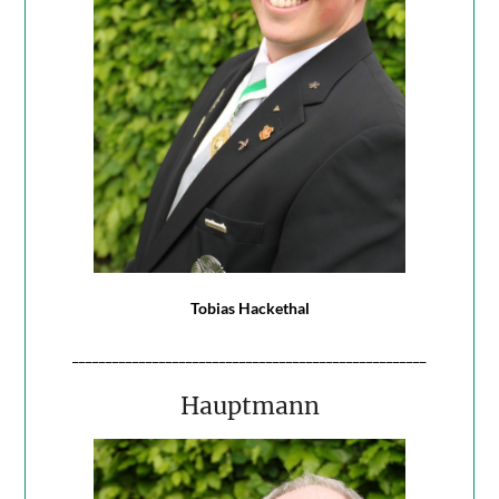
Tobias Hackethal
_____________________________________________________
Hauptmann